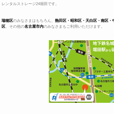
レンタルストレージ24堀田です。
瑞穂区
のみなさまはもちろん、
熱田区・昭和区・天白区・
南区・
区
、その他の
名古屋市内
のみなさまもご利用いただけます。