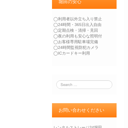
堀田の安心
◯利用者以外立ち入り禁止
◯24時間・365日出入自由
◯定期点検・清掃・見回
◯夜の利用も安心な照明付
◯お客様専用駐車場完備
◯24時間監視防犯カメラ
◯ICカードキー利用
お問い合わせください
レンタルストレージ24堀田