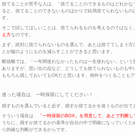
捨てることが苦手な人は、「捨てることのできるものはどれかな
ると、捨てることのできないものばかりで結局捨てられないもの
す。
そこで試してほしいことは、捨てられるものを考えるのではなく
え方
なのです。
まず、絶対に捨てられないものを選んで、あとは捨ててしまう方
とが嘘のようにものを減らすことができると思います。
断捨離では、「一年間使わなかったものは一生使わない」という
ありますが、思い出の品など、どうしても捨てられないものも中
もちろん残しておいてもOKだと思います。例外をつくることも
迷った場合は、一時保留にしてください！
残すものを選んでいると必ず、残すか捨てるかを迷うものが出て
そういう場合は、
「一時保留のBOX」を用意して、あとで判断し
うちに、残すか捨てるかの基準が自分の中で明確になっていくた
り的確な判断ができるからです。