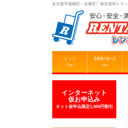
名古屋市瑞穂区・名東区〖格安屋内トラン
収納庫の使い方
トップ
– Top –
– Use –
インターネット
仮お申込み
ネット仮申込限定1,000円割引