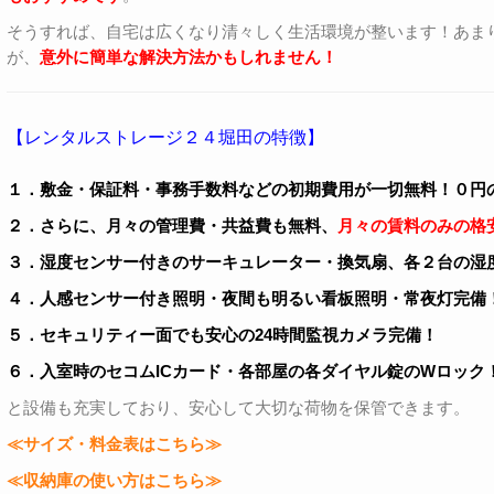
そうすれば、自宅は広くなり清々しく生活環境が整います！あま
が、
意外に簡単な解決方法かもしれません！
【レンタルストレージ２４堀田の特徴】
１．敷金・保証料・事務手数料などの初期費用が一切無料！０円
２．さらに、月々の管理費・共益費も無料、
月々の賃料のみの格
３．湿度センサー付きのサーキュレーター・換気扇、各２台の湿
４．人感センサー付き照明・夜間も明るい看板照明・常夜灯完備
５．セキュリティー面でも安心の24時間監視カメラ完備！
６．入室時のセコムICカード・各部屋の各ダイヤル錠のWロック
と設備も充実しており、安心して大切な荷物を保管できます。
≪サイズ・料金表はこちら≫
≪収納庫の使い方はこちら≫