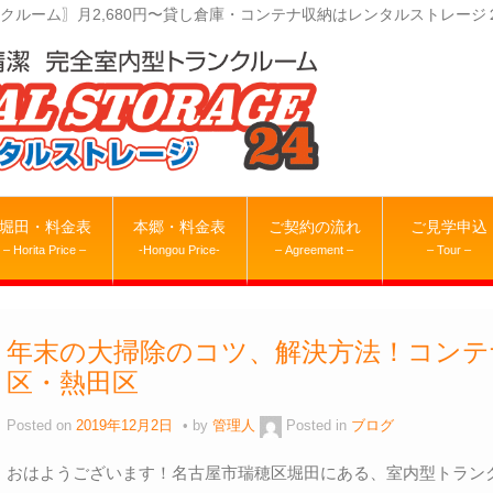
クルーム〗月2,680円〜貸し倉庫・コンテナ収納はレンタルストレージ
堀田・料金表
本郷・料金表
ご契約の流れ
ご見学申込
– Horita Price –
-Hongou Price-
– Agreement –
– Tour –
年末の大掃除のコツ、解決方法！コンテ
区・熱田区
Posted on
2019年12月2日
by
管理人
Posted in
ブログ
おはようございます！名古屋市瑞穂区堀田にある、室内型トラン