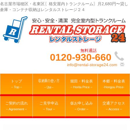
名古屋市瑞穂区・名東区〖格安屋内トランクルーム〗月2,680円〜貸し
倉庫・コンテナ収納はレンタルストレージ２４
0120-930-660
info@rental-storage24.com
収納庫の使い方
トップ
堀田・料金表
本郷・料金表
– Top –
– Horita Price –
-Hongou Price-
– Use –
ご契約の流れ
ご見学申込
仮お申し込み
交通アクセス
– Agreement –
– Tour –
– Order –
– Access –