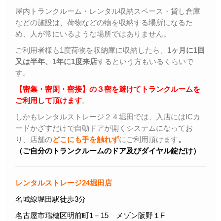
屋内トランクルーム・レンタル収納スペース・貸し倉庫
などの施設は、荷物などの物を収納する場所になるた
め、人が常にいるような場所ではありません。
ご利用者様も1度荷物を収納庫に収納したら、
1ヶ月に1回
又は半年、1年に1度来店
するという方もいるくらいで
す。
【密集・密閉・密接】の３密を避けてトランクルームを
ご利用して頂けます
。
しかもレンタルストレージ２４堀田では、入店にはICカ
ードかざすだけで自動ドアが開くシステムになってお
り、店舗の
どこにも手を触れず
にご利用頂けます
。
（ご自分のトランクルームのドア及びダイヤル錠だけ）
レンタルストレージ24堀田店
名城線堀田駅徒歩3分
名古屋市瑞穂区明前町1－15 メゾン阪野１F