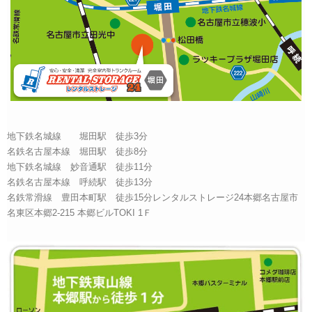
地下鉄名城線 堀田駅 徒歩3分
名鉄名古屋本線 堀田駅 徒歩8分
地下鉄名城線 妙音通駅 徒歩11分
名鉄名古屋本線 呼続駅 徒歩13分
名鉄常滑線 豊田本町駅 徒歩15分レンタルストレージ24本郷名古屋市
名東区本郷2-215 本郷ビルTOKI 1Ｆ