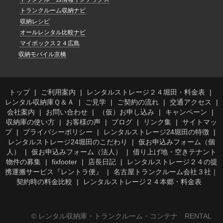
トランクルーム収納ナビ
収納レシピ
オールレンタル比較ナビ
マイボックス２４広島
収納モバイル京橋
トップ
ご利用案内
レンタルストレージ２４堀田・料金表
レンタル収納庫Ｑ＆Ａ
ご見学
ご契約の流れ
交通アクセス
会社案内
お問い合わせ
（仮）お申し込み
キャンペーン
収納庫の使い方
お客様の声
ブログ
リンク集
サイトマッ
プ
プライバシーポリシー
レンタルストレージ24堀田の特徴
レンタルストレージ24堀田のこだわり
仮お申込みフォーム（個
人）
仮お申込みフォーム（法人）
借り上げ地・空きテナント
物件の募集
fixfooter
店長日記
レンタルストレージ２４の提
携運搬サービス『レントラ便』
名古屋トランクルーム会社３社｜
契約時の料金比較
レンタルストレージ２４本郷・料金表
© レンタル収納庫・トランクルーム・コンテナ RENTAL