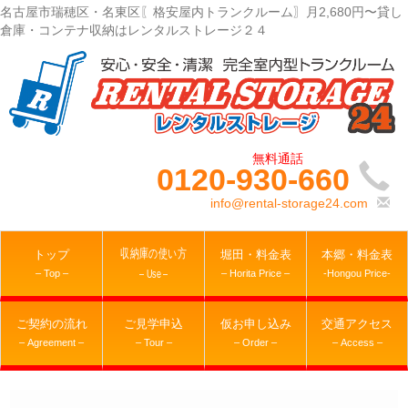
名古屋市瑞穂区・名東区〖格安屋内トランクルーム〗月2,680円〜貸し
倉庫・コンテナ収納はレンタルストレージ２４
0120-930-660
info@rental-storage24.com
収納庫の使い方
トップ
堀田・料金表
本郷・料金表
– Top –
– Horita Price –
-Hongou Price-
– Use –
ご契約の流れ
ご見学申込
仮お申し込み
交通アクセス
– Agreement –
– Tour –
– Order –
– Access –