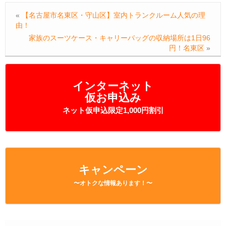
«
【名古屋市名東区・守山区】室内トランクルーム人気の理
由！
家族のスーツケース・キャリーバッグの収納場所は1日96
円！名東区
»
インターネット
仮お申込み
ネット仮申込限定1,000円割引
キャンペーン
〜オトクな情報あります！〜