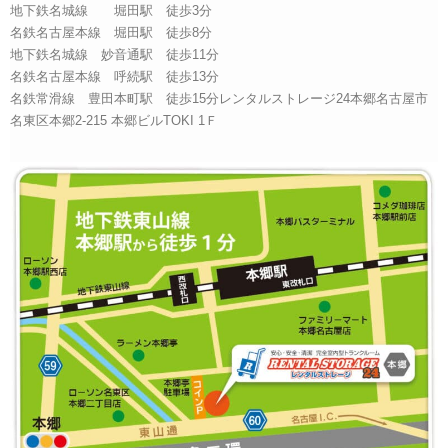
地下鉄名城線 堀田駅 徒歩3分
名鉄名古屋本線 堀田駅 徒歩8分
地下鉄名城線 妙音通駅 徒歩11分
名鉄名古屋本線 呼続駅 徒歩13分
名鉄常滑線 豊田本町駅 徒歩15分レンタルストレージ24本郷名古屋市
名東区本郷2-215 本郷ビルTOKI 1Ｆ