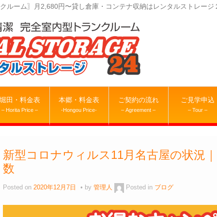
クルーム〗月2,680円〜貸し倉庫・コンテナ収納はレンタルストレージ
堀田・料金表
本郷・料金表
ご契約の流れ
ご見学申込
– Horita Price –
-Hongou Price-
– Agreement –
– Tour –
新型コロナウィルス11月名古屋の状況
数
Posted on
2020年12月7日
by
管理人
Posted in
ブログ