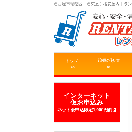
名古屋市瑞穂区・名東区〖格安屋内トラン
収納庫の使い方
トップ
– Top –
– Use –
インターネット
仮お申込み
ネット仮申込限定1,000円割引