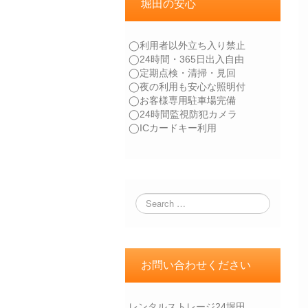
堀田の安心
◯利用者以外立ち入り禁止
◯24時間・365日出入自由
◯定期点検・清掃・見回
◯夜の利用も安心な照明付
◯お客様専用駐車場完備
◯24時間監視防犯カメラ
◯ICカードキー利用
お問い合わせください
レンタルストレージ24堀田