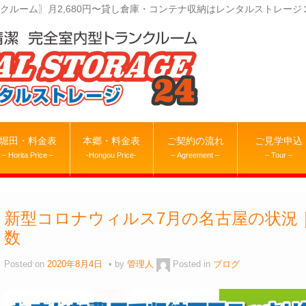
クルーム〗月2,680円〜貸し倉庫・コンテナ収納はレンタルストレージ
堀田・料金表
本郷・料金表
ご契約の流れ
ご見学申込
– Horita Price –
-Hongou Price-
– Agreement –
– Tour –
新型コロナウィルス7月の名古屋の状況
数
Posted on
2020年8月4日
by
管理人
Posted in
ブログ