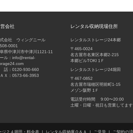
運営会社
レンタル収納現場住所
式会社 ウィングニール
レンタルストレージ24本郷
508-0001
〒465-0024
阜県中津川市中津川1121-11
名古屋市名東区本郷2-215
ール：info@rental-
本郷ビルTOKI 1Ｆ
orage24.com
 話：0120-930-660
レンタルストレージ24堀田
ＡＸ：0573-66-3953
〒467-0852
名古屋市瑞穂区明前町1-15
メゾン阪野 1Ｆ
電話受付時間 9:00〜20:00
土曜・日曜・祝日も営業してます
ージ２４堀田・料金表
レンタル収納庫Ｑ＆Ａ
ご見学
ご契約の