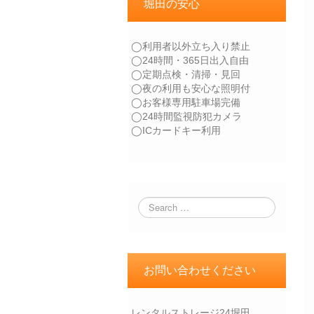
堀田の安心
◯利用者以外立ち入り禁止
◯24時間・365日出入自由
◯定期点検・清掃・見回
◯夜の利用も安心な照明付
◯お客様専用駐車場完備
◯24時間監視防犯カメラ
◯ICカードキー利用
お問い合わせください
レンタルストレージ24堀田