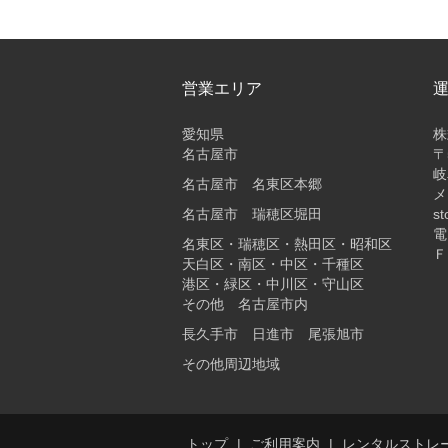
営業エリア
愛知県
株
名古屋市
〒
岐
名古屋市 名東区本郷
メ
名古屋市 瑞穂区堀田
st
電
名東区・瑞穂区・熱田区・昭和区
Ｆ
天白区・南区・中区・千種区
港区・緑区・中川区・守山区
その他 名古屋市内
長久手市 日進市 尾張旭市
その他周辺地域
トップ
ご利用案内
レンタルストレ