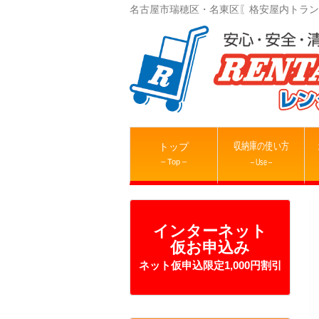
名古屋市瑞穂区・名東区〖格安屋内トラン
収納庫の使い方
トップ
– Top –
– Use –
インターネット
仮お申込み
ネット仮申込限定1,000円割引