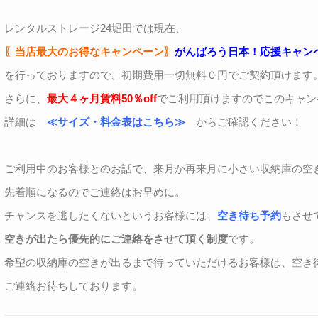
レンタルストレージ24堀田では現在、
〖当店最大のお得なキャンペーン〗
がんばろう日本！応援キャン
を行っておりますので、初期費用一切無料０円でご契約頂けます
さらに、
最大４ヶ月賃料50％off
でご利用頂けますのでこのキャン
詳細は
≪サイズ・料金表はこちら≫
からご確認ください！
ご利用中のお客様とのお話で、来月か再来月に小さい収納庫の空
先着順になるのでご連絡はお早めに。
チャンスを逃したくないというお客様には、
空き待ち予約
もさせ
空きが出たら優先的にご連絡をさせて頂く制度
です。
希望の収納庫の空きが出るまで待っていただけるお客様は、空き
ご連絡お待ちしております。