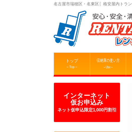
名古屋市瑞穂区・名東区〖格安屋内トラン
収納庫の使い方
トップ
– Top –
– Use –
インターネット
仮お申込み
ネット仮申込限定1,000円割引