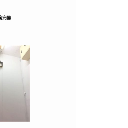
！
扇完備