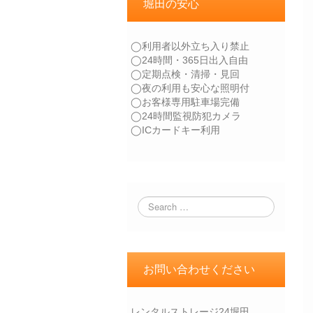
堀田の安心
◯利用者以外立ち入り禁止
◯24時間・365日出入自由
◯定期点検・清掃・見回
◯夜の利用も安心な照明付
◯お客様専用駐車場完備
◯24時間監視防犯カメラ
◯ICカードキー利用
お問い合わせください
レンタルストレージ24堀田