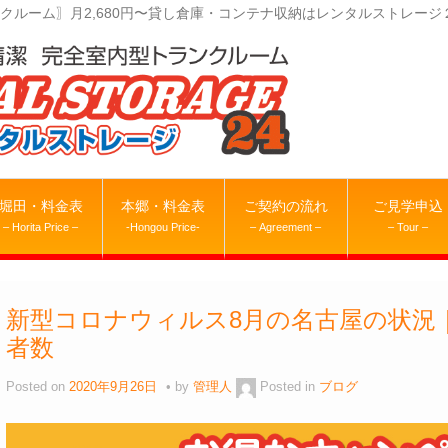
クルーム〗月2,680円〜貸し倉庫・コンテナ収納はレンタルストレージ
堀田・料金表
本郷・料金表
ご契約の流れ
ご見学申込
– Horita Price –
-Hongou Price-
– Agreement –
– Tour –
新型コロナウィルス8月の名古屋の状況
者数
Posted on
2020年9月26日
by
管理人
Posted in
ブログ