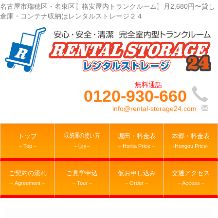
名古屋市瑞穂区・名東区〖格安屋内トランクルーム〗月2,680円〜貸し
倉庫・コンテナ収納はレンタルストレージ２４
0120-930-660
info@rental-storage24.com
収納庫の使い方
トップ
堀田・料金表
本郷・料金表
– Top –
– Horita Price –
-Hongou Price-
– Use –
ご契約の流れ
ご見学申込
仮お申し込み
交通アクセス
– Agreement –
– Tour –
– Order –
– Access –