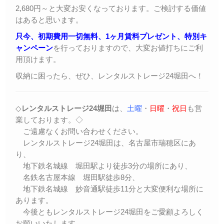
2,680円～と大変お安くなっております。ご検討する価値
はあると思います。
只今、初期費用一切無料、1ヶ月賃料プレゼント、特別キ
ャンペーン
を行っておりますので、大変お値打ちにご利
用頂けます。
収納に困ったら、ぜひ、レンタルストレージ24堀田へ！
◇
レンタルストレージ24堀田
は、
土曜
・
日曜
・
祝日
も営
業しております。◇
ご遠慮なくお問い合わせください。
レンタルストレージ24堀田は、名古屋市瑞穂区にあ
り、
地下鉄名城線 堀田駅より徒歩3分の場所にあり、
名鉄名古屋本線 堀田駅徒歩8分、
地下鉄名城線 妙音通駅徒歩11分と大変便利な場所に
あります。
今後ともレンタルストレージ24堀田をご愛顧よろしく
お願いいたします。