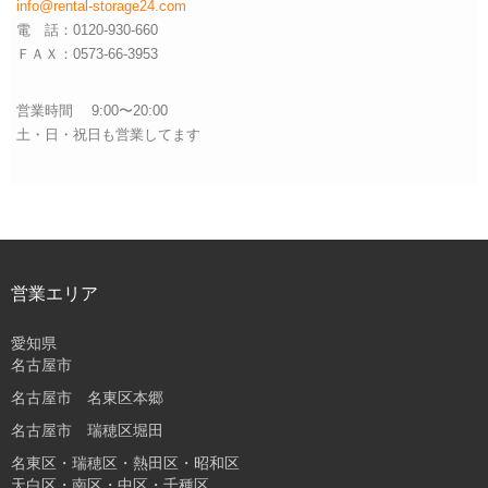
info@rental-storage24.com
電 話：0120-930-660
ＦＡＸ：0573-66-3953
営業時間 9:00〜20:00
土・日・祝日も営業してます
営業エリア
愛知県
名古屋市
名古屋市 名東区本郷
名古屋市 瑞穂区堀田
名東区・瑞穂区・熱田区・昭和区
天白区・南区・中区・千種区