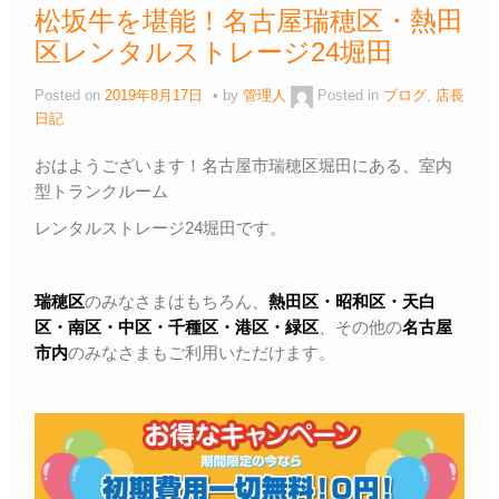
松坂牛を堪能！名古屋瑞穂区・熱田
区レンタルストレージ24堀田
Posted on
2019年8月17日
by
管理人
Posted in
ブログ
,
店長
日記
おはようございます！名古屋市瑞穂区堀田にある、室内
型トランクルーム
レンタルストレージ24堀田です。
瑞穂区
のみなさまはもちろん、
熱田区・昭和区・天白
区・
南区・中区・千種区・港区・緑区
、その他の
名古屋
市内
のみなさまもご利用いただけます。