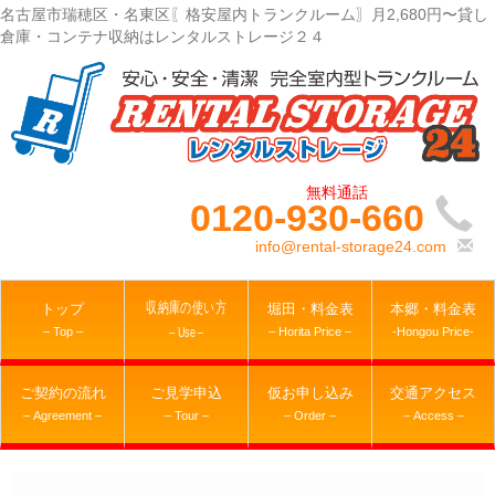
名古屋市瑞穂区・名東区〖格安屋内トランクルーム〗月2,680円〜貸し
倉庫・コンテナ収納はレンタルストレージ２４
0120-930-660
info@rental-storage24.com
収納庫の使い方
トップ
堀田・料金表
本郷・料金表
– Top –
– Horita Price –
-Hongou Price-
– Use –
ご契約の流れ
ご見学申込
仮お申し込み
交通アクセス
– Agreement –
– Tour –
– Order –
– Access –