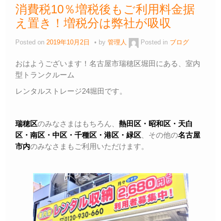
消費税10％増税後もご利用料金据
え置き！増税分は弊社が吸収
Posted on
2019年10月2日
by
管理人
Posted in
ブログ
おはようございます！名古屋市瑞穂区堀田にある、室内
型トランクルーム
レンタルストレージ24堀田です。
瑞穂区
のみなさまはもちろん、
熱田区・昭和区・天白
区・
南区・中区・千種区・港区・緑区
、その他の
名古屋
市内
のみなさまもご利用いただけます。