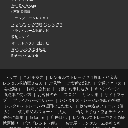
かりるなら.com
e不動産情報
トランクルームＮＡＶＩ
トランクルーム情報インデックス
トランクルーム収納ナビ
収納レシピ
オールレンタル比較ナビ
マイボックス２４広島
収納モバイル京橋
トップ
ご利用案内
レンタルストレージ２４堀田・料金表
レンタル収納庫Ｑ＆Ａ
ご見学
ご契約の流れ
交通アクセス
会社案内
お問い合わせ
（仮）お申し込み
キャンペーン
収納庫の使い方
お客様の声
ブログ
リンク集
サイトマッ
プ
プライバシーポリシー
レンタルストレージ24堀田の特徴
レンタルストレージ24堀田のこだわり
仮お申込みフォーム（個
人）
仮お申込みフォーム（法人）
借り上げ地・空きテナント
物件の募集
fixfooter
店長日記
レンタルストレージ２４の提
携運搬サービス『レントラ便』
名古屋トランクルーム会社３社｜