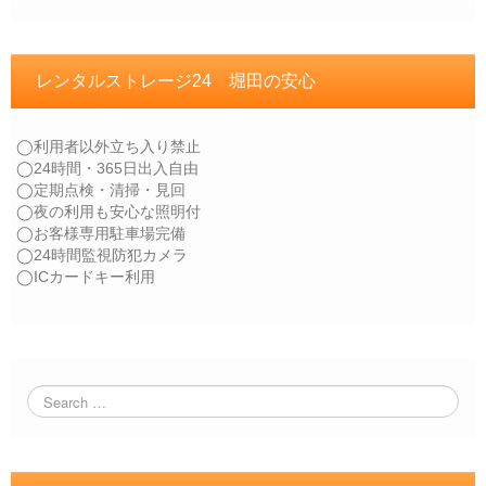
レンタルストレージ24 堀田の安心
◯利用者以外立ち入り禁止
◯24時間・365日出入自由
◯定期点検・清掃・見回
◯夜の利用も安心な照明付
◯お客様専用駐車場完備
◯24時間監視防犯カメラ
◯ICカードキー利用