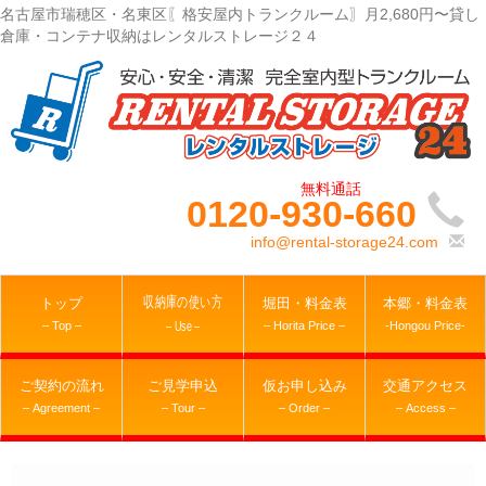
名古屋市瑞穂区・名東区〖格安屋内トランクルーム〗月2,680円〜貸し
倉庫・コンテナ収納はレンタルストレージ２４
0120-930-660
info@rental-storage24.com
収納庫の使い方
トップ
堀田・料金表
本郷・料金表
– Top –
– Horita Price –
-Hongou Price-
– Use –
ご契約の流れ
ご見学申込
仮お申し込み
交通アクセス
– Agreement –
– Tour –
– Order –
– Access –