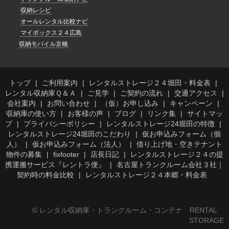
収納レシピ
オールレンタル比較ナビ
マイボックス２４広島
収納モバイル京橋
トップ
ご利用案内
レンタルストレージ２４堀田・料金表
レンタル収納庫Ｑ＆Ａ
ご見学
ご契約の流れ
交通アクセス
会社案内
お問い合わせ
（仮）お申し込み
キャンペーン
収納庫の使い方
お客様の声
ブログ
リンク集
サイトマッ
プ
プライバシーポリシー
レンタルストレージ24堀田の特徴
レンタルストレージ24堀田のこだわり
仮お申込みフォーム（個
人）
仮お申込みフォーム（法人）
借り上げ地・空きテナント
物件の募集
fixfooter
店長日記
レンタルストレージ２４の提
携運搬サービス『レントラ便』
名古屋トランクルーム会社３社｜
契約時の料金比較
レンタルストレージ２４本郷・料金表
© レンタル収納庫・トランクルーム・コンテナ RENTAL
STORAGE