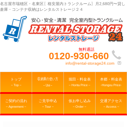
名古屋市瑞穂区・名東区〖格安屋内トランクルーム〗月2,680円〜貸し
倉庫・コンテナ収納はレンタルストレージ２４
0120-930-660
info@rental-storage24.com
収納庫の使い方
トップ
堀田・料金表
本郷・料金表
– Top –
– Horita Price –
-Hongou Price-
– Use –
ご契約の流れ
ご見学申込
仮お申し込み
交通アクセス
– Agreement –
– Tour –
– Order –
– Access –