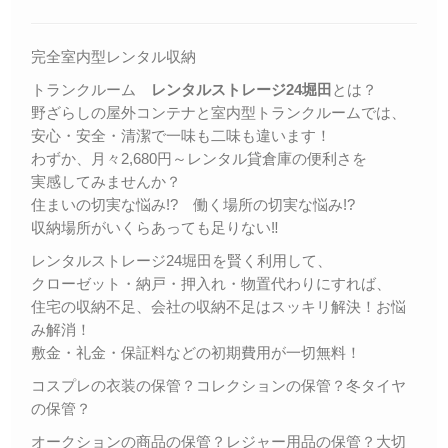
完全室内型レンタル収納
トランクルーム
レンタルストレージ24堀田
とは？
野ざらしの屋外コンテナと室内型トランクルームでは、
安心・安全・清潔で一味も二味も違います！
わずか、月々2,680円～レンタル貸倉庫の便利さを
実感してみませんか？
住まいの切実な悩み!? 働く場所の切実な悩み!?
収納場所がいくらあっても足りない‼
レンタルストレージ24堀田を賢く利用して、
クローゼット・納戸・押入れ・物置代わりにすれば、
住宅の収納不足、会社の収納不足はスッキリ解決！お悩
み解消！
敷金・礼金・保証料などの初期費用が一切無料！
コスプレの衣装の保管？コレクションの保管？冬タイヤ
の保管？
オークションの商品の保管？レジャー用品の保管？大切