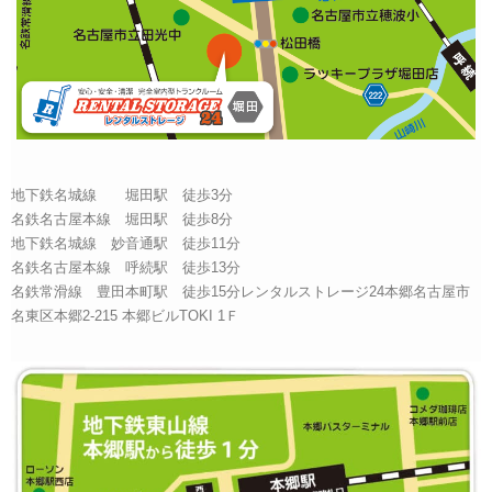
地下鉄名城線 堀田駅 徒歩3分
名鉄名古屋本線 堀田駅 徒歩8分
地下鉄名城線 妙音通駅 徒歩11分
名鉄名古屋本線 呼続駅 徒歩13分
名鉄常滑線 豊田本町駅 徒歩15分レンタルストレージ24本郷名古屋市
名東区本郷2-215 本郷ビルTOKI 1Ｆ