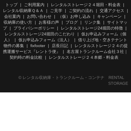
トップ
ご利用案内
レンタルストレージ２４堀田・料金表
レンタル収納庫Ｑ＆Ａ
ご見学
ご契約の流れ
交通アクセス
会社案内
お問い合わせ
（仮）お申し込み
キャンペーン
収納庫の使い方
お客様の声
ブログ
リンク集
サイトマッ
プ
プライバシーポリシー
レンタルストレージ24堀田の特徴
レンタルストレージ24堀田のこだわり
仮お申込みフォーム（個
人）
仮お申込みフォーム（法人）
借り上げ地・空きテナント
物件の募集
fixfooter
店長日記
レンタルストレージ２４の提
携運搬サービス『レントラ便』
名古屋トランクルーム会社３社｜
契約時の料金比較
レンタルストレージ２４本郷・料金表
© レンタル収納庫・トランクルーム・コンテナ RENTAL
STORAGE