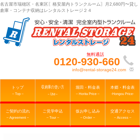
名古屋市瑞穂区・名東区〖格安屋内トランクルーム〗月2,680円〜貸し
倉庫・コンテナ収納はレンタルストレージ２４
0120-930-660
info@rental-storage24.com
収納庫の使い方
トップ
堀田・料金表
本郷・料金表
– Top –
– Horita Price –
-Hongou Price-
– Use –
ご契約の流れ
ご見学申込
仮お申し込み
交通アクセス
– Agreement –
– Tour –
– Order –
– Access –