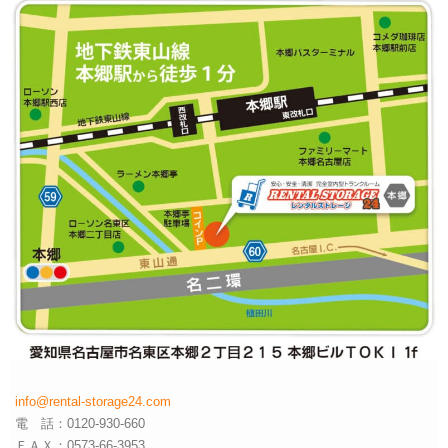
info@rental-storage24.com
電 話：0120-930-660
ＦＡＸ：0573-66-3953