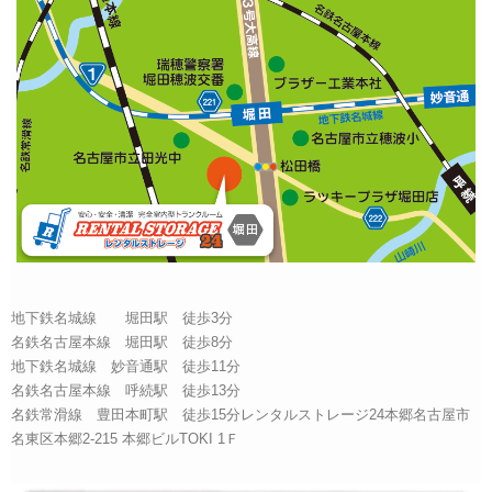
地下鉄名城線 堀田駅 徒歩3分
名鉄名古屋本線 堀田駅 徒歩8分
地下鉄名城線 妙音通駅 徒歩11分
名鉄名古屋本線 呼続駅 徒歩13分
名鉄常滑線 豊田本町駅 徒歩15分レンタルストレージ24本郷名古屋市
名東区本郷2-215 本郷ビルTOKI 1Ｆ