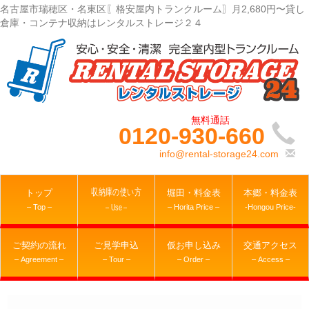
名古屋市瑞穂区・名東区〖格安屋内トランクルーム〗月2,680円〜貸し
倉庫・コンテナ収納はレンタルストレージ２４
0120-930-660
info@rental-storage24.com
収納庫の使い方
トップ
堀田・料金表
本郷・料金表
– Top –
– Horita Price –
-Hongou Price-
– Use –
ご契約の流れ
ご見学申込
仮お申し込み
交通アクセス
– Agreement –
– Tour –
– Order –
– Access –