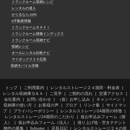
トランクルーム収納レシピ
レンタルの達人
かりるなら.com
e不動産情報
トランクルームＮＡＶＩ
トランクルーム情報インデックス
トランクルーム収納ナビ
収納レシピ
オールレンタル比較ナビ
マイボックス２４広島
収納モバイル京橋
トップ
ご利用案内
レンタルストレージ２４堀田・料金表
レンタル収納庫Ｑ＆Ａ
ご見学
ご契約の流れ
交通アクセス
会社案内
お問い合わせ
（仮）お申し込み
キャンペーン
収納庫の使い方
お客様の声
ブログ
リンク集
サイトマッ
プ
プライバシーポリシー
レンタルストレージ24堀田の特徴
レンタルストレージ24堀田のこだわり
仮お申込みフォーム（個
人）
仮お申込みフォーム（法人）
借り上げ地・空きテナント
物件の募集
fixfooter
店長日記
レンタルストレージ２４の提