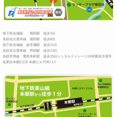
地下鉄名城線 堀田駅 徒歩3分
名鉄名古屋本線 堀田駅 徒歩8分
地下鉄名城線 妙音通駅 徒歩11分
名鉄名古屋本線 呼続駅 徒歩13分
名鉄常滑線 豊田本町駅 徒歩15分レンタルストレージ24本郷名古屋市
名東区本郷2-215 本郷ビルTOKI 1Ｆ