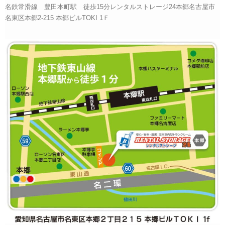
名鉄常滑線 豊田本町駅 徒歩15分レンタルストレージ24本郷名古屋市
名東区本郷2-215 本郷ビルTOKI 1Ｆ