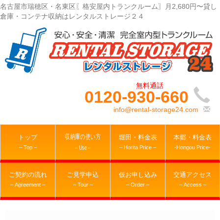
名古屋市瑞穂区・名東区〖格安屋内トランクルーム〗月2,680円〜貸し
倉庫・コンテナ収納はレンタルストレージ２４
0120-930-660
info@rental-storage24.com
収納庫の使い方
トップ
堀田・料金表
本郷・料金表
– Top –
– Horita Price –
-Hongou Price-
– Use –
ご契約の流れ
ご見学申込
仮お申し込み
交通アクセス
– Agreement –
– Tour –
– Order –
– Access –