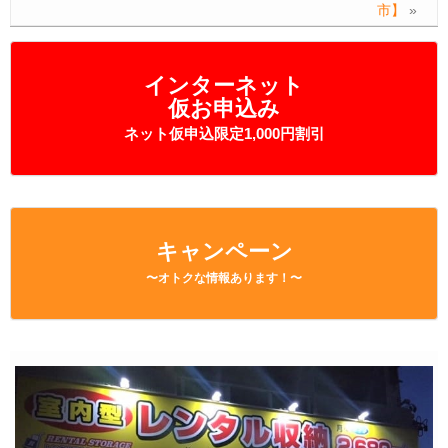
市】
»
インターネット
仮お申込み
ネット仮申込限定1,000円割引
キャンペーン
〜オトクな情報あります！〜