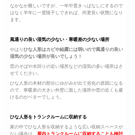
なかなか難しいですが、一年中置きっぱなしにするので
はなく半年に一度陰干しできれば、尚更良い状態になり
ます。
風通りの良い湿気の少ない・寒暖差の少ない場所
やはり
ひな人形はカビや結露には弱いので風通りの良い
湿気の少ない場所が良いでしょう！
窓のそばや水回りの近い場所などの湿気の多い場所はさ
せてください。
ひな人形の木材の部分にゆがみが出て劣化の原因になる
ので、寒暖差の大きい外壁に面した場所や窓の近くも避
けるのがベターでしょう。
ひな人形を
トランクルームに
収納する
家の中でひな人形を収納するような広い収納スペースが
ない場合は、
屋内トランクルームに収納することも検討