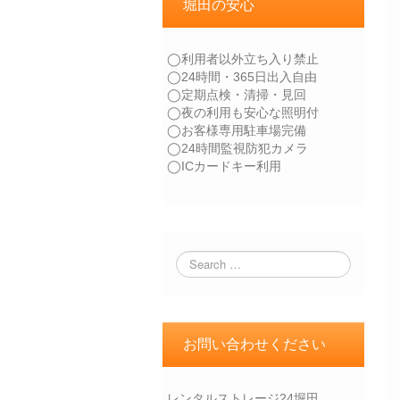
堀田の安心
◯利用者以外立ち入り禁止
◯24時間・365日出入自由
◯定期点検・清掃・見回
◯夜の利用も安心な照明付
◯お客様専用駐車場完備
◯24時間監視防犯カメラ
◯ICカードキー利用
お問い合わせください
レンタルストレージ24堀田