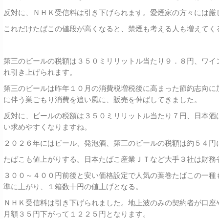
反対に、ＮＨＫ受信料は引き下げられます。愛煙家の方々には厳
これだけたばこの値段が高くなると、禁煙も考える人も増えてく
第三のビールの税額は３５０ミリリットル当たり９．８円、ワイ
れ引き上げられます。
第三のビールは昨年１０月の消費税増税後に高まった節約志向に
に伴う巣ごもり消費を追い風に、販売を伸ばしてきました。
反対に、ビールの税額は３５０ミリリットル当たり７円、日本酒
い求めやすくなりますね。
２０２６年にはビール、発泡酒、第三のビールの税額は約５４円
たばこも値上がりする。日
本
た
ば
こ
産
業ＪＴなど大手３社は財務
３００～４００円前後と安い価格設定で人気の葉巻たばこの一種
準に上がり、１箱数十円の値上げとなる。
ＮＨＫ受信料は引き下げられました。地上波のみの契約者が口座
月額３５円下がって１２２５円となります。