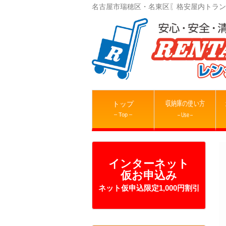
名古屋市瑞穂区・名東区〖格安屋内トラン
収納庫の使い方
トップ
– Top –
– Use –
インターネット
仮お申込み
ネット仮申込限定1,000円割引