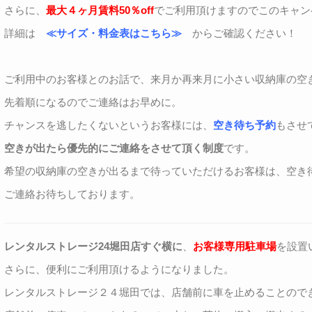
さらに、
最大４ヶ月賃料50％off
でご利用頂けますのでこのキャン
詳細は
≪サイズ・料金表はこちら≫
からご確認ください！
ご利用中のお客様とのお話で、来月か再来月に小さい収納庫の空
先着順になるのでご連絡はお早めに。
チャンスを逃したくないというお客様には、
空き待ち予約
もさせ
空きが出たら優先的にご連絡をさせて頂く制度
です。
希望の収納庫の空きが出るまで待っていただけるお客様は、空き
ご連絡お待ちしております。
レンタルストレージ24堀田店すぐ横に
、
お客様専用駐車場
を設置
さらに、便利にご利用頂けるようになりました。
レンタルストレージ２４堀田では、店舗前に車を止めることので