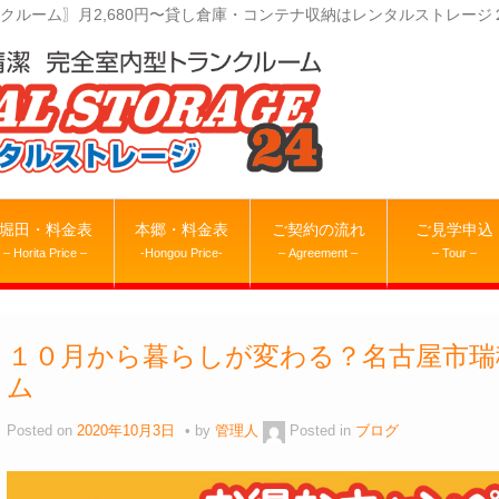
クルーム〗月2,680円〜貸し倉庫・コンテナ収納はレンタルストレージ
堀田・料金表
本郷・料金表
ご契約の流れ
ご見学申込
– Horita Price –
-Hongou Price-
– Agreement –
– Tour –
１０月から暮らしが変わる？名古屋市瑞
ム
Posted on
2020年10月3日
by
管理人
Posted in
ブログ