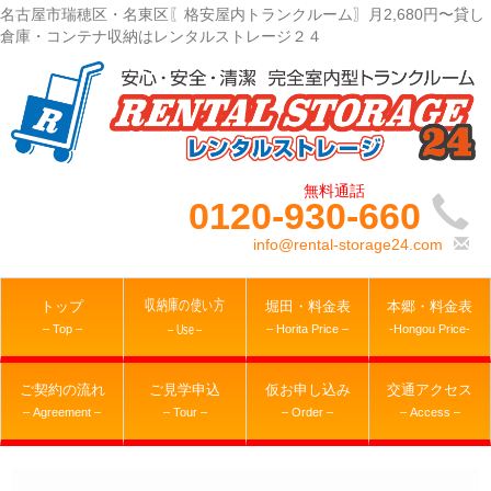
名古屋市瑞穂区・名東区〖格安屋内トランクルーム〗月2,680円〜貸し
倉庫・コンテナ収納はレンタルストレージ２４
0120-930-660
info@rental-storage24.com
収納庫の使い方
トップ
堀田・料金表
本郷・料金表
– Top –
– Horita Price –
-Hongou Price-
– Use –
ご契約の流れ
ご見学申込
仮お申し込み
交通アクセス
– Agreement –
– Tour –
– Order –
– Access –