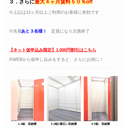
３．
さらに
最大４ヶ月賃料５０％off
※上記は12ヶ月以上ご利用のお客様に有効です
※先着
あと３名様！
定員になり次第終了
【ネット仮申込み限定】1,000円割引はこちら
※WEBから仮申し込みをすると、さらにお得に！
1.4帖 収納庫
3.2帖1番広い収納庫
0.5帖 収納庫