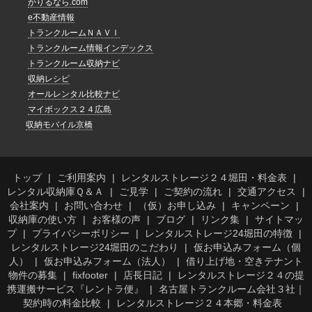
かりるなら.com
e不動産情報
トランクルームＮＡＶＩ
トランクルーム情報インデックス
トランクルーム収納ナビ
収納レシピ
オールレンタル比較ナビ
マイボックス２４広島
収納モバイル京橋
トップ
ご利用案内
レンタルストレージ２４堀田・料金表
レンタル収納庫Ｑ＆Ａ
ご見学
ご契約の流れ
交通アクセス
会社案内
お問い合わせ
（仮）お申し込み
キャンペーン
収納庫の使い方
お客様の声
ブログ
リンク集
サイトマッ
プ
プライバシーポリシー
レンタルストレージ24堀田の特徴
レンタルストレージ24堀田のこだわり
仮お申込みフォーム（個
人）
仮お申込みフォーム（法人）
借り上げ地・空きテナント
物件の募集
fixfooter
店長日記
レンタルストレージ２４の提
携運搬サービス『レントラ便』
名古屋トランクルーム会社３社｜
契約時の料金比較
レンタルストレージ２４本郷・料金表