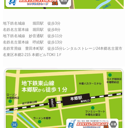
地下鉄名城線 堀田駅 徒歩3分
名鉄名古屋本線 堀田駅 徒歩8分
地下鉄名城線 妙音通駅 徒歩11分
名鉄名古屋本線 呼続駅 徒歩13分
名鉄常滑線 豊田本町駅 徒歩15分レンタルストレージ24本郷名古屋市
名東区本郷2-215 本郷ビルTOKI 1Ｆ