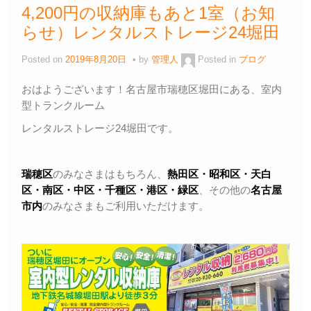
4,200円の収納庫もあと1室（お知
らせ）レンタルストレージ24堀田
Posted on
2019年8月20日
by
管理人
Posted in
ブログ
おはようございます！名古屋市瑞穂区堀田にある、室内
型トランクルーム
レンタルストレージ24堀田です。
瑞穂区
のみなさまはもちろん、
熱田区・昭和区・天白
区・
南区・中区・千種区・港区・緑区
、その他の
名古屋
市内
のみなさまもご利用いただけます。