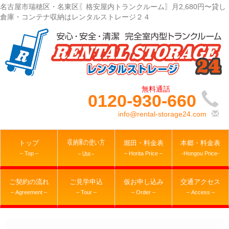
名古屋市瑞穂区・名東区〖格安屋内トランクルーム〗月2,680円〜貸し
倉庫・コンテナ収納はレンタルストレージ２４
0120-930-660
info@rental-storage24.com
収納庫の使い方
トップ
堀田・料金表
本郷・料金表
– Top –
– Horita Price –
-Hongou Price-
– Use –
ご契約の流れ
ご見学申込
仮お申し込み
交通アクセス
– Agreement –
– Tour –
– Order –
– Access –