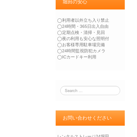
堀田の安心
◯利用者以外立ち入り禁止
◯24時間・365日出入自由
◯定期点検・清掃・見回
◯夜の利用も安心な照明付
◯お客様専用駐車場完備
◯24時間監視防犯カメラ
◯ICカードキー利用
お問い合わせください
レンタルストレージ24堀田