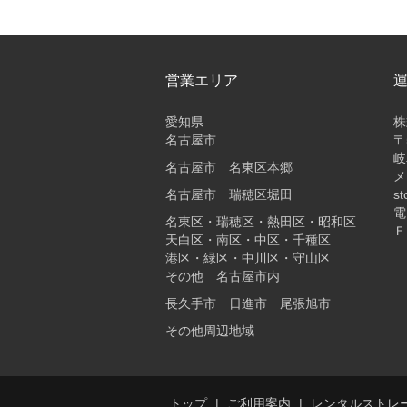
営業エリア
愛知県
株
名古屋市
〒
岐
名古屋市 名東区本郷
メ
名古屋市 瑞穂区堀田
st
電
名東区・瑞穂区・熱田区・昭和区
Ｆ
天白区・南区・中区・千種区
港区・緑区・中川区・守山区
その他 名古屋市内
長久手市 日進市 尾張旭市
その他周辺地域
トップ
ご利用案内
レンタルストレ