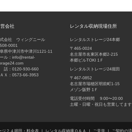
運営会社
レンタル収納現場住所
式会社 ウィングニール
レンタルストレージ24本郷
508-0001
〒465-0024
阜県中津川市中津川1121-11
名古屋市名東区本郷2-215
ール：info@rental-
本郷ビルTOKI 1Ｆ
orage24.com
 話：0120-930-660
レンタルストレージ24堀田
ＡＸ：0573-66-3953
〒467-0852
名古屋市瑞穂区明前町1-15
メゾン阪野 1Ｆ
電話受付時間 9:00〜20:00
土曜・日曜・祝日も営業してます
ージ２４堀田・料金表
レンタル収納庫Ｑ＆Ａ
ご見学
ご契約の