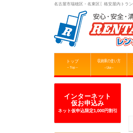
名古屋市瑞穂区・名東区〖格安屋内トラン
収納庫の使い方
トップ
– Top –
– Use –
インターネット
仮お申込み
ネット仮申込限定1,000円割引