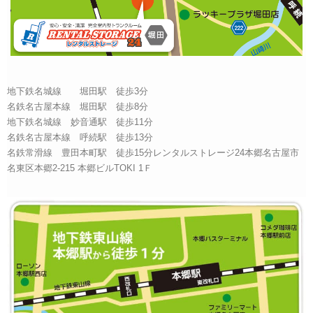
地下鉄名城線 堀田駅 徒歩3分
名鉄名古屋本線 堀田駅 徒歩8分
地下鉄名城線 妙音通駅 徒歩11分
名鉄名古屋本線 呼続駅 徒歩13分
名鉄常滑線 豊田本町駅 徒歩15分レンタルストレージ24本郷名古屋市
名東区本郷2-215 本郷ビルTOKI 1Ｆ