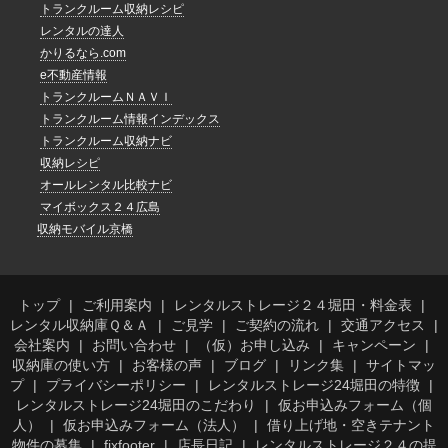
トランクルーム収納レシピ
レンタルの達人
かりるなら.com
e不動産情報
トランクルームＮＡＶＩ
トランクルーム情報インデックス
トランクルーム収納ナビ
収納レシピ
オールレンタル比較ナビ
マイボックス２４広島
収納モバイル京橋
トップ
ご利用案内
レンタルストレージ２４堀田・料金表
レンタル収納庫Ｑ＆Ａ
ご見学
ご契約の流れ
交通アクセス
会社案内
お問い合わせ
（仮）お申し込み
キャンペーン
収納庫の使い方
お客様の声
ブログ
リンク集
サイトマッ
プ
プライバシーポリシー
レンタルストレージ24堀田の特徴
レンタルストレージ24堀田のこだわり
仮お申込みフォーム（個
人）
仮お申込みフォーム（法人）
借り上げ地・空きテナント
物件の募集
fixfooter
店長日記
レンタルストレージ２４の提