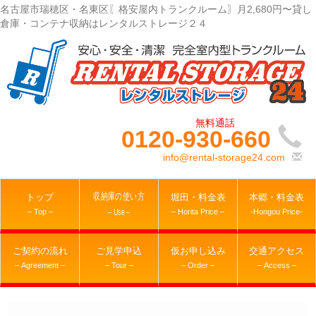
名古屋市瑞穂区・名東区〖格安屋内トランクルーム〗月2,680円〜貸し
倉庫・コンテナ収納はレンタルストレージ２４
0120-930-660
info@rental-storage24.com
収納庫の使い方
トップ
堀田・料金表
本郷・料金表
– Top –
– Horita Price –
-Hongou Price-
– Use –
ご契約の流れ
ご見学申込
仮お申し込み
交通アクセス
– Agreement –
– Tour –
– Order –
– Access –