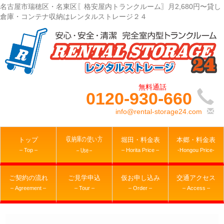
名古屋市瑞穂区・名東区〖格安屋内トランクルーム〗月2,680円〜貸し
倉庫・コンテナ収納はレンタルストレージ２４
0120-930-660
info@rental-storage24.com
収納庫の使い方
トップ
堀田・料金表
本郷・料金表
– Top –
– Horita Price –
-Hongou Price-
– Use –
ご契約の流れ
ご見学申込
仮お申し込み
交通アクセス
– Agreement –
– Tour –
– Order –
– Access –